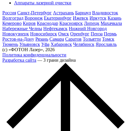
Аппараты лазерной очистки
Россия
Санкт-Петербург
Астрахань
Барнаул
Владивосток
Волгоград
Воронеж
Екатеринбург
Ижевск
Иркутск
Казань
Кемерово
Киров
Краснодар
Красноярск
Липецк
Махачкала
Набережные Челны
Нефтекамск
Нижний Новгород
Новокузнецк
Новосибирск
Омск
Оренбург
Пенза
Пермь
Ростов-на-Дону
Рязань
Самара
Саратов
Тольятти
Томск
Тюмень
Ульяновск
Уфа
Хабаровск
Челябинск
Ярославль
(с) «ФОТОН Лазер», 2026
Политика конфиденциальности
Разработка сайта
— 3 грани дизайна