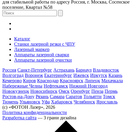
для стабильной работы по адресу Россия, г. Москва, Сосенское
поселение, Квартал №58
Каталог
Станки лазерной резки с ЧПУ
Лазерный маркер
Аппараты лазерной сварки
Аппараты лазерной очистки
Россия
Санкт-Петербург
Астрахань
Барнаул
Владивосток
Волгоград
Воронеж
Екатеринбург
Ижевск
Иркутск
Казань
Кемерово
Киров
Краснодар
Красноярск
Липецк
Махачкала
Набережные Челны
Нефтекамск
Нижний Новгород
Новокузнецк
Новосибирск
Омск
Оренбург
Пенза
Пермь
Ростов-на-Дону
Рязань
Самара
Саратов
Тольятти
Томск
Тюмень
Ульяновск
Уфа
Хабаровск
Челябинск
Ярославль
(с) «ФОТОН Лазер», 2026
Политика конфиденциальности
Разработка сайта
— 3 грани дизайна