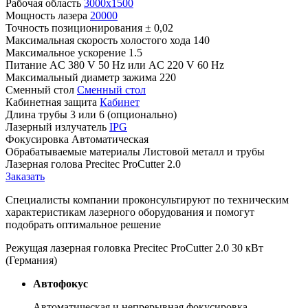
Рабочая область
3000x1500
Мощность лазера
20000
Точность позиционирования
± 0,02
Максимальная скорость холостого хода
140
Максимальное ускорение
1.5
Питание
AC 380 V 50 Hz или AC 220 V 60 Hz
Максимальный диаметр зажима
220
Сменный стол
Сменный стол
Кабинетная защита
Кабинет
Длина трубы
3 или 6 (опционально)
Лазерный излучатель
IPG
Фокусировка
Автоматическая
Обрабатываемые материалы
Листовой металл и трубы
Лазерная голова
Precitec ProCutter 2.0
Заказать
Специалисты компании проконсультируют по техническим
характеристикам лазерного оборудования и помогут
подобрать оптимальное решение
Режущая лазерная головка Precitec ProCutter 2.0 30 кВт
(Германия)
Автофокус
Автоматическая и непрерывная фокусировка,