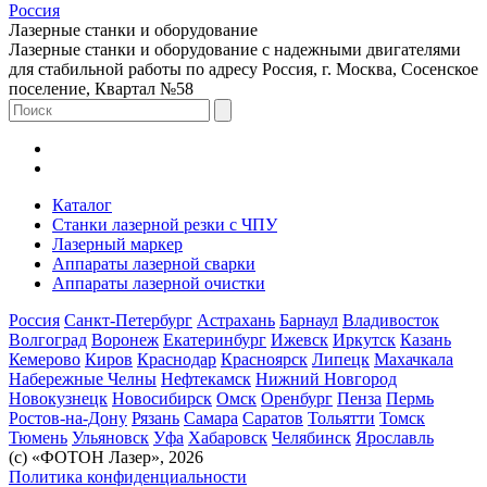
Россия
Лазерные станки и оборудование
Лазерные станки и оборудование с надежными двигателями
для стабильной работы по адресу Россия, г. Москва, Сосенское
поселение, Квартал №58
Каталог
Станки лазерной резки с ЧПУ
Лазерный маркер
Аппараты лазерной сварки
Аппараты лазерной очистки
Россия
Санкт-Петербург
Астрахань
Барнаул
Владивосток
Волгоград
Воронеж
Екатеринбург
Ижевск
Иркутск
Казань
Кемерово
Киров
Краснодар
Красноярск
Липецк
Махачкала
Набережные Челны
Нефтекамск
Нижний Новгород
Новокузнецк
Новосибирск
Омск
Оренбург
Пенза
Пермь
Ростов-на-Дону
Рязань
Самара
Саратов
Тольятти
Томск
Тюмень
Ульяновск
Уфа
Хабаровск
Челябинск
Ярославль
(с) «ФОТОН Лазер», 2026
Политика конфиденциальности