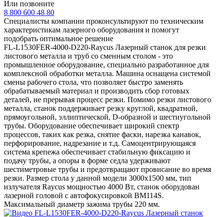
Или позвоните
8 800 600 48 80
Специалисты компании проконсультируют по техническим
характеристикам лазерного оборудования и помогут
подобрать оптимальное решение
FL-L1530FER-4000-D220-Raycus Лазерный станок для резки
листового металла и труб со сменным столом - это
промышленное оборудование, специально разработанное для
комплексной обработки металла. Машина оснащена системой
смены рабочего стола, что позволяет быстро заменять
обрабатываемый материал и производить сбор готовых
деталей, не прерывая процесс резки. Помимо резки листового
металла, станок поддерживает резку круглой, квадратной,
прямоугольной, эллиптической, D-образной и шестиугольной
трубы. Оборудование обеспечивает широкий спектр
процессов, таких как резка, снятие фаски, нарезка канавок,
перфорирование, надрезание и т.д. Самоцентрирующаяся
система крепежа обеспечивает стабильную фиксацию и
подачу трубы, а опоры в форме седла удерживают
шестиметровые трубы и предотвращают провисание во время
резки. Размер стола у данной модели 3000x1500 мм, тип
излучателя Raycus мощностью 4000 Вт, станок оборудован
лазерной головой с автофокусировкой BM114S.
Максимальный диаметр зажима трубы 220 мм.