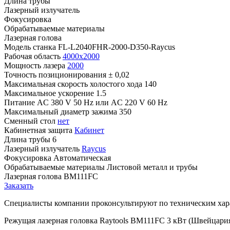
Длина трубы
Лазерный излучатель
Фокусировка
Обрабатываемые материалы
Лазерная голова
Модель станка
FL-L2040FHR-2000-D350-Raycus
Рабочая область
4000x2000
Мощность лазера
2000
Точность позиционирования
± 0,02
Максимальная скорость холостого хода
140
Максимальное ускорение
1.5
Питание
AC 380 V 50 Hz или AC 220 V 60 Hz
Максимальный диаметр зажима
350
Сменный стол
нет
Кабинетная защита
Кабинет
Длина трубы
6
Лазерный излучатель
Raycus
Фокусировка
Автоматическая
Обрабатываемые материалы
Листовой металл и трубы
Лазерная голова
BM111FC
Заказать
Специалисты компании проконсультируют по техническим хара
Режущая лазерная головка Raytools BM111FC 3 кВт (Швейцари