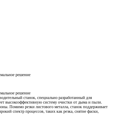
имальное решение
имальное решение
водительный станок, специально разработанный для
меет высокоэффективную систему очистки от дыма и пыли.
 зоны. Помимо резки листового металла, станок поддерживает
окий спектр процессов, таких как резка, снятие фаски,