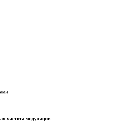
лами
кая частота модуляции