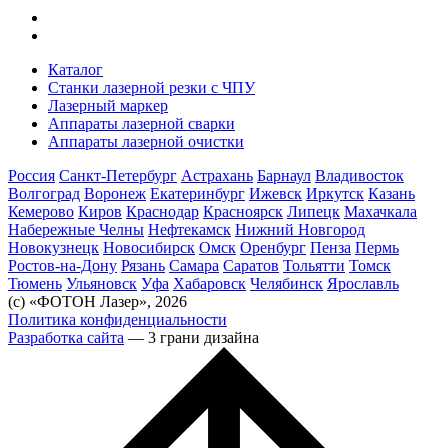
Каталог
Станки лазерной резки с ЧПУ
Лазерный маркер
Аппараты лазерной сварки
Аппараты лазерной очистки
Россия
Санкт-Петербург
Астрахань
Барнаул
Владивосток
Волгоград
Воронеж
Екатеринбург
Ижевск
Иркутск
Казань
Кемерово
Киров
Краснодар
Красноярск
Липецк
Махачкала
Набережные Челны
Нефтекамск
Нижний Новгород
Новокузнецк
Новосибирск
Омск
Оренбург
Пенза
Пермь
Ростов-на-Дону
Рязань
Самара
Саратов
Тольятти
Томск
Тюмень
Ульяновск
Уфа
Хабаровск
Челябинск
Ярославль
(с) «ФОТОН Лазер», 2026
Политика конфиденциальности
Разработка сайта
— 3 грани дизайна