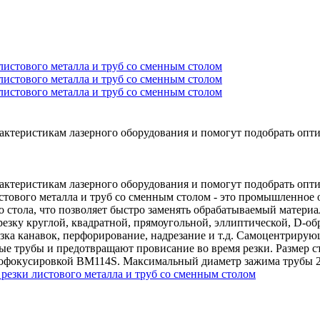
ктеристикам лазерного оборудования и помогут подобрать опт
ктеристикам лазерного оборудования и помогут подобрать опт
тового металла и труб со сменным столом - это промышленное 
стола, что позволяет быстро заменять обрабатываемый материал
резку круглой, квадратной, прямоугольной, эллиптической, D-о
резка канавок, перфорирование, надрезание и т.д. Самоцентрир
е трубы и предотвращают провисание во время резки. Размер ст
втофокусировкой BM114S. Максимальный диаметр зажима трубы 