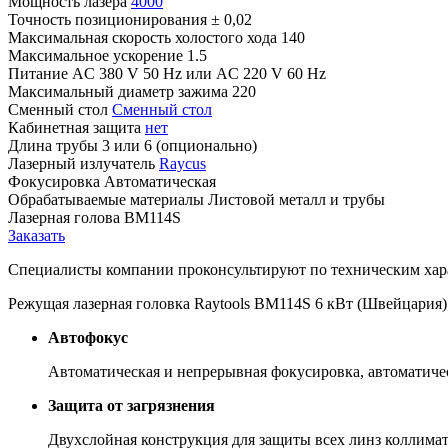
Мощность лазера
4000
Точность позиционирования
± 0,02
Максимальная скорость холостого хода
140
Максимальное ускорение
1.5
Питание
AC 380 V 50 Hz или AC 220 V 60 Hz
Максимальный диаметр зажима
220
Сменный стол
Сменный стол
Кабинетная защита
нет
Длина трубы
3 или 6 (опционально)
Лазерный излучатель
Raycus
Фокусировка
Автоматическая
Обрабатываемые материалы
Листовой металл и трубы
Лазерная голова
BM114S
Заказать
Специалисты компании проконсультируют по техническим хара
Режущая лазерная головка Raytools BM114S 6 кВт (Швейцария)
Автофокус
Автоматическая и непрерывная фокусировка, автоматиче
Защита от загрязнения
Двухслойная конструкция для защиты всех линз коллимат