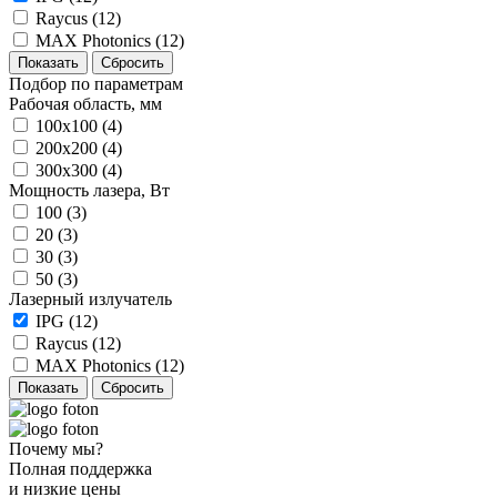
Raycus (
12
)
МАХ Photonics (
12
)
Подбор по параметрам
Рабочая область, мм
100x100 (
4
)
200x200 (
4
)
300x300 (
4
)
Мощность лазера, Вт
100 (
3
)
20 (
3
)
30 (
3
)
50 (
3
)
Лазерный излучатель
IPG (
12
)
Raycus (
12
)
МАХ Photonics (
12
)
Почему мы?
Полная поддержка
и низкие цены