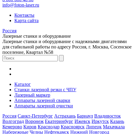
info@foton-laser.ru
Контакты
Карта сайта
Россия
Лазерные станки и оборудование
Лазерные станки и оборудование с надежными двигателями
для стабильной работы по адресу Россия, г. Москва, Сосенское
поселение, Квартал №58
Каталог
Станки лазерной резки с ЧПУ
Лазерный маркер
Аппараты лазерной сварки
Аппараты лазерной очистки
Россия
Санкт-Петербург
Астрахань
Барнаул
Владивосток
Волгоград
Воронеж
Екатеринбург
Ижевск
Иркутск
Казань
Кемерово
Киров
Краснодар
Красноярск
Липецк
Махачкала
Набережные Челны
Нефтекамск
Нижний Новгород