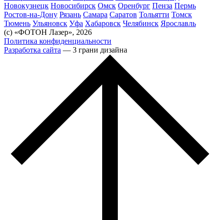
Новокузнецк
Новосибирск
Омск
Оренбург
Пенза
Пермь
Ростов-на-Дону
Рязань
Самара
Саратов
Тольятти
Томск
Тюмень
Ульяновск
Уфа
Хабаровск
Челябинск
Ярославль
(с) «ФОТОН Лазер», 2026
Политика конфиденциальности
Разработка сайта
— 3 грани дизайна