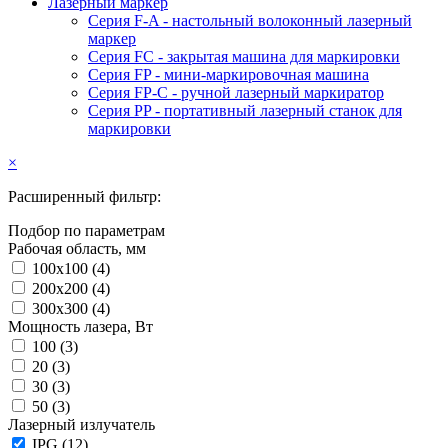
Лазерный маркер
Серия F-A - настольный волоконный лазерный
маркер
Серия FC - закрытая машина для маркировки
Серия FP - мини-маркировочная машина
Серия FP-C - ручной лазерный маркиратор
Серия PP - портативный лазерный станок для
маркировки
×
Расширенный фильтр:
Подбор по параметрам
Рабочая область, мм
100x100 (
4
)
200x200 (
4
)
300x300 (
4
)
Мощность лазера, Вт
100 (
3
)
20 (
3
)
30 (
3
)
50 (
3
)
Лазерный излучатель
IPG (
12
)