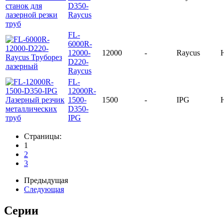
D350-
Raycus
FL-
6000R-
12000-
12000
-
Raycus
D220-
Raycus
FL-
12000R-
1500-
1500
-
IPG
D350-
IPG
Страницы:
1
2
3
Предыдущая
Следующая
Серии