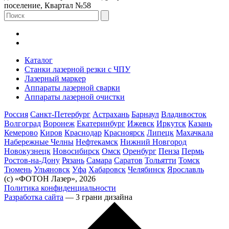
поселение, Квартал №58
Каталог
Станки лазерной резки с ЧПУ
Лазерный маркер
Аппараты лазерной сварки
Аппараты лазерной очистки
Россия
Санкт-Петербург
Астрахань
Барнаул
Владивосток
Волгоград
Воронеж
Екатеринбург
Ижевск
Иркутск
Казань
Кемерово
Киров
Краснодар
Красноярск
Липецк
Махачкала
Набережные Челны
Нефтекамск
Нижний Новгород
Новокузнецк
Новосибирск
Омск
Оренбург
Пенза
Пермь
Ростов-на-Дону
Рязань
Самара
Саратов
Тольятти
Томск
Тюмень
Ульяновск
Уфа
Хабаровск
Челябинск
Ярославль
(с) «ФОТОН Лазер», 2026
Политика конфиденциальности
Разработка сайта
— 3 грани дизайна